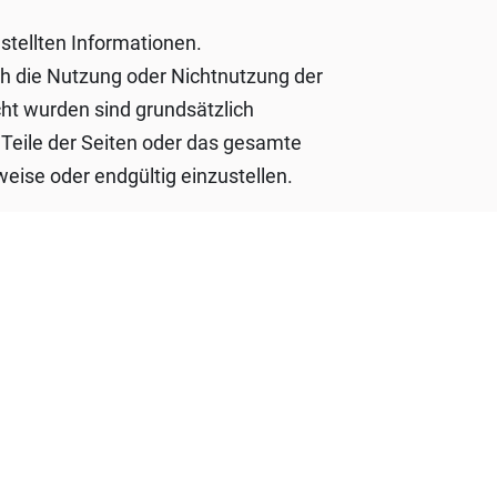
estellten Informationen.
ch die Nutzung oder Nichtnutzung der
ht wurden sind grundsätzlich
, Teile der Seiten oder das gesamte
eise oder endgültig einzustellen.
wiesen wurde. Sofern Teile oder
prechen sollten, bleiben die übrigen
tungsstelle teilzunehmen.