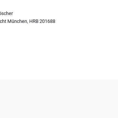
öscher
richt München‚ HRB 201688