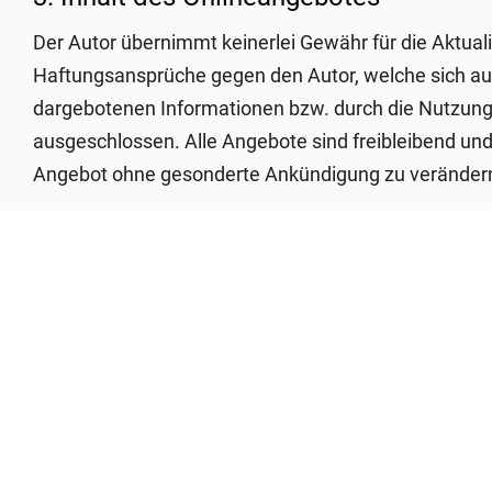
Der Autor übernimmt keinerlei Gewähr für die Aktualit
Haftungsansprüche gegen den Autor, welche sich auf 
dargebotenen Informationen bzw. durch die Nutzung 
ausgeschlossen. Alle Angebote sind freibleibend und 
Angebot ohne gesonderte Ankündigung zu verändern, z
4. Rechtswirksamkeit dieses Haftungs
Dieser Haftungsausschluss ist als Teil des Internet
einzelne Formulierungen dieses Textes der geltenden 
Teile des Dokumentes in ihrem Inhalt und ihrer Gülti
Verbraucherstreitbeilegung nach § 36 VSBG:
Wir sind nicht verpflichtet und nicht bereit, an eine