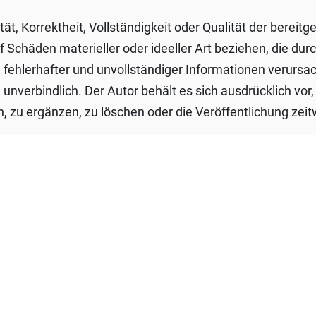
ät, Korrektheit, Vollständigkeit oder Qualität der bereitg
Schäden materieller oder ideeller Art beziehen, die dur
fehlerhafter und unvollständiger Informationen verursac
unverbindlich. Der Autor behält es sich ausdrücklich vor
u ergänzen, zu löschen oder die Veröffentlichung zeitw
ausschlusses
angebotes zu betrachten, von dem aus auf diese Seite ver
Rechtslage nicht, nicht mehr oder nicht vollständig ents
gkeit davon unberührt.
m Streitbeilegungsverfahren vor einer Verbraucherschlich