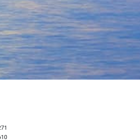
 271
610